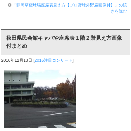
「静岡草薙球場座席表見え方【プロ野球外野席画像付】」の続
きを読む
秋田県民会館キャパや座席表１階２階見え方画像
付まとめ
2016年12月13日
[
2016注目コンサート
]