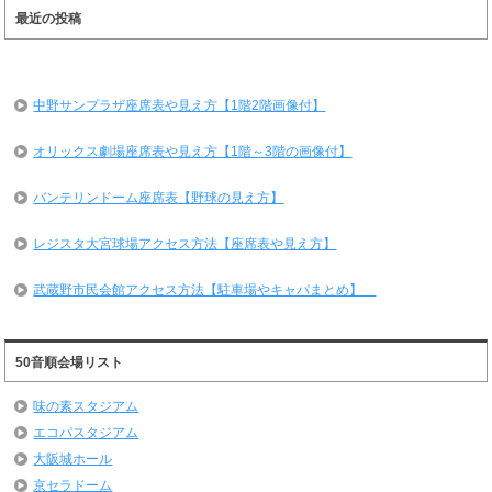
最近の投稿
中野サンプラザ座席表や見え方【1階2階画像付】
オリックス劇場座席表や見え方【1階～3階の画像付】
バンテリンドーム座席表【野球の見え方】
レジスタ大宮球場アクセス方法【座席表や見え方】
武蔵野市民会館アクセス方法【駐車場やキャパまとめ】
50音順会場リスト
味の素スタジアム
エコパスタジアム
大阪城ホール
京セラドーム