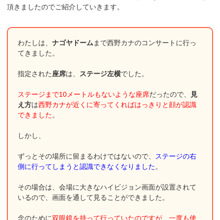
頂きましたのでご紹介していきます。
わたしは、
ナゴヤドーム
まで西野カナのコンサートに行っ
てきました。
指定された
座席
は、
ステージ左横
でした。
ステージまで10メートルもないような座席
だったので、
見
え方
は
西野カナが近くに寄ってくればはっきりと顔が認識
できました
。
しかし、
ずっとその場所に留まるわけではないので、
ステージの右
側に行ってしまうと認識できなくなりました
。
その場合は、会場に大きなハイビジョン画面が設置されて
いるので、画面を通して見ることができました。
念のために
双眼鏡を持って行っていたのですが、一度も使