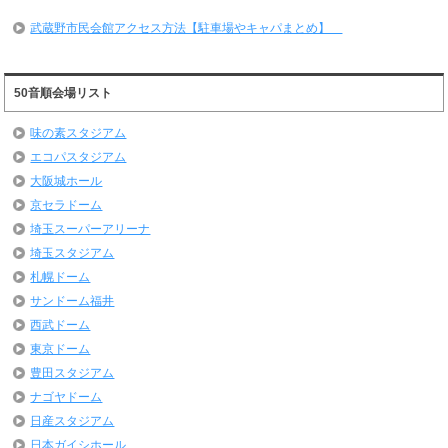
武蔵野市民会館アクセス方法【駐車場やキャパまとめ】
50音順会場リスト
味の素スタジアム
エコパスタジアム
大阪城ホール
京セラドーム
埼玉スーパーアリーナ
埼玉スタジアム
札幌ドーム
サンドーム福井
西武ドーム
東京ドーム
豊田スタジアム
ナゴヤドーム
日産スタジアム
日本ガイシホール