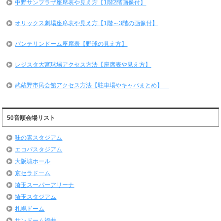
中野サンプラザ座席表や見え方【1階2階画像付】
オリックス劇場座席表や見え方【1階～3階の画像付】
バンテリンドーム座席表【野球の見え方】
レジスタ大宮球場アクセス方法【座席表や見え方】
武蔵野市民会館アクセス方法【駐車場やキャパまとめ】
50音順会場リスト
味の素スタジアム
エコパスタジアム
大阪城ホール
京セラドーム
埼玉スーパーアリーナ
埼玉スタジアム
札幌ドーム
サンドーム福井