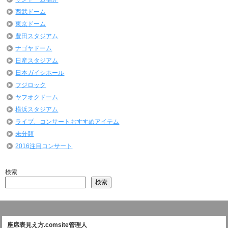
西武ドーム
東京ドーム
豊田スタジアム
ナゴヤドーム
日産スタジアム
日本ガイシホール
フジロック
ヤフオクドーム
横浜スタジアム
ライブ、コンサートおすすめアイテム
未分類
2016注目コンサート
検索
検索
座席表見え方.comsite管理人