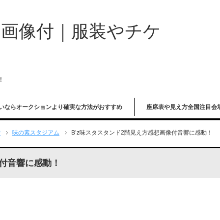
や画像付｜服装やチケ
！
いならオークションより確実な方法がおすすめ
座席表や見え方全国注目会
P
味の素スタジアム
B’z味スタスタンド2階見え方感想画像付音響に感動！
像付音響に感動！