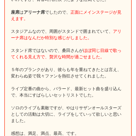
座席
は
アリーナ席
でしたので、
正面にメインステージが見
えます。
スタジアムなので、周囲がスタンドで囲まれていて、
アリ
ーナ席はなんだか特別な感じがしました。
スタンド席ではないので、桑田さんが
ほぼ同じ目線で歌っ
てくれる見え方で、贅沢な時間が過ごせました。
５年のブランクがあり、彼らも年を重ねてきたとは言え、
変わらぬ姿で我々ファンを熱狂させてくれました。
ライブ定番の曲から、バラード、最新ヒット曲を盛り込ん
で、本当にすばらしいセットリストでした。
ソロのライブも素敵ですが、やはりサザンオールスターズ
としての活動は大切に、ライブをしていって欲しいと思い
ました。
感想は、満足、満点、最高、です。